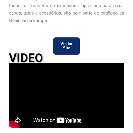
todos os formatos de dimensões, aparelhos para puxar
cabos, guias e acessórios, são hoje parte do catálogo da
Greenlee na Europa.
Visitar
Site
VIDEO