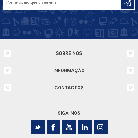
FONESTAR
GEWISS
GREENLEE
HAGER
HELLERMANN TYTON
SOBRE NÓS
HAUPA
HELU KABEL
INFORMAÇÃO
HONEYWELL
INDELUZ
CONTACTOS
HT- ITALIA
INTERACT
SIGA-NOS
JSL
KLAUKE
LEDS C4